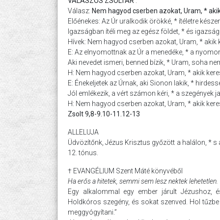
VÁLASZOS ZSOLTÁR
:
Válasz:
Nem hagyod cserben azokat, Uram, * akik
Előénekes: Az Úr uralkodik örökké, * ítéletre készen
Igazságban ítéli meg az egész földet, * és igazs
Hívek: Nem hagyod cserben azokat, Uram, * akik 
E: Az elnyomottnak az Úr a menedéke, * a nyomo
Aki nevedet ismeri, benned bízik, * Uram, soha ne
H: Nem hagyod cserben azokat, Uram, * akik kere
E: Énekeljetek az Úrnak, aki Sionon lakik, * hirdess
Jól emlékezik, a vért számon kéri, * a szegények ja
H: Nem hagyod cserben azokat, Uram, * akik kere
Zsolt 9,8-9.10-11.12-13
ALLELUJA
Üdvözítőnk, Jézus Krisztus győzött a halálon, * s
12. tónus.
† EVANGÉLIUM Szent Máté könyvéből
Ha erős a hitetek, semmi sem lesz nektek lehetetlen.
Egy alkalommal egy ember járult Jézushoz, és 
Holdkóros szegény, és sokat szenved. Hol tűzbe e
meggyógyítani.”