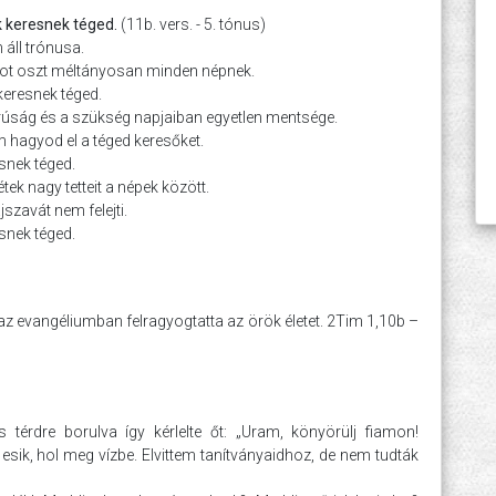
 keresnek téged.
(11b. vers. - 5. tónus)
 áll trónusa.
ágot oszt méltányosan minden népnek.
keresnek téged.
rúság és a szükség napjaiban egyetlen mentsége.
m hagyod el a téged keresőket.
snek téged.
étek nagy tetteit a népek között.
jszavát nem felejti.
snek téged.
 az evangéliumban felragyogtatta az örök életet. 2Tim 1,10b –
térdre borulva így kérlelte őt: „Uram, könyörülj fiamon!
sik, hol meg vízbe. Elvittem tanítványaidhoz, de nem tudták