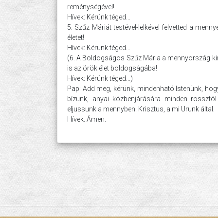
reménységével!
Hívek: Kérünk téged...
5. Szűz Máriát testével-lelkével felvetted a menn
életet!
Hívek: Kérünk téged...
(6. A Boldogságos Szűz Mária a mennyország kirá
is az örök élet boldogságába!
Hívek: Kérünk téged...)
Pap: Add meg, kérünk, mindenható Istenünk, hogy
bízunk, anyai közbenjárására minden rossztól
eljussunk a mennyben. Krisztus, a mi Urunk által.
Hívek: Ámen.