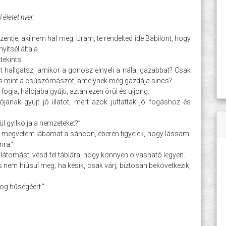
 életet nyer.
entje, aki nem hal meg. Uram, te rendelted ide Babilont, hogy
yítsél általa.
ekints!
 hallgatsz, amikor a gonosz elnyeli a nála igazabbat? Csak
, és mint a csúszómászót, amelynek még gazdája sincs?
ogja, hálójába gyűjti, aztán ezen örül és ujjong.
jának gyújt jó illatot, mert azok juttatták jó fogáshoz és
ül gyilkolja a nemzeteket?”
, s megvetem lábamat a sáncon, éberen figyelek, hogy lássam:
mra.”
 a látomást, vésd fel táblára, hogy könnyen olvasható legyen.
 nem hiúsul meg; ha késik, csak várj; biztosan bekövetkezik,
 fog hűségéért.”