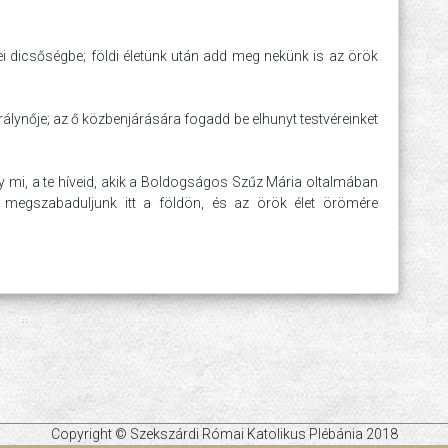
yei dicsőségbe; földi életünk után add meg nekünk is az örök
lynője; az ő közbenjárására fogadd be elhunyt testvéreinket
 mi, a te híveid, akik a Boldogságos Szűz Mária oltalmában
 megszabaduljunk itt a földön, és az örök élet örömére
Copyright © Szekszárdi Római Katolikus Plébánia 2018