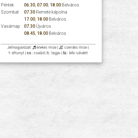
Péntek
06.30
,
07.00
,
18.00
Belváros
Szombat
07.30
Remete kápolna
17.00
,
18.00
Belváros
Vasárnap
07.30
Újváros
08.45
,
18.00
Belváros
Jelmagyarázat:
énekes mise |
csendes mise |
†:
elhunyt |
cs.:
család |
t.:
tagjai |
lü.:
lelki üdvéért