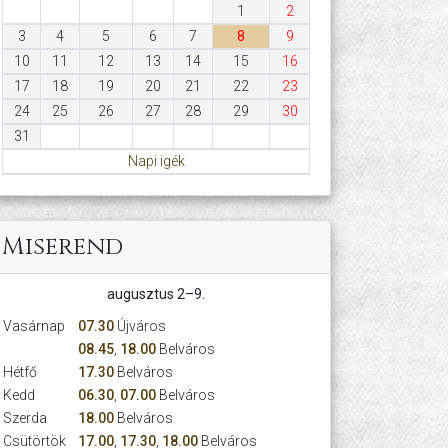
1
2
3
4
5
6
7
8
9
10
11
12
13
14
15
16
17
18
19
20
21
22
23
24
25
26
27
28
29
30
31
Napi igék
Miserend
augusztus 2–9.
Vasárnap
07.30
Újváros
08.45
,
18.00
Belváros
Hétfő
17.30
Belváros
Kedd
06.30
,
07.00
Belváros
Szerda
18.00
Belváros
Csütörtök
17.00
,
17.30
,
18.00
Belváros