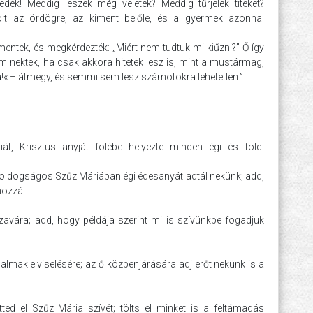
edék! Meddig leszek még veletek? Meddig tűrjelek titeket?
lt az ördögre, az kiment belőle, és a gyermek azonnal
entek, és megkérdezték: „Miért nem tudtuk mi kiűzni?” Ő így
m nektek, ha csak akkora hitetek lesz is, mint a mustármag,
a!« – átmegy, és semmi sem lesz számotokra lehetetlen.”
át, Krisztus anyját fölébe helyezte minden égi és földi
 Boldogságos Szűz Máriában égi édesanyát adtál nekünk; add,
hozzá!
szavára; add, hogy példája szerint mi is szívünkbe fogadjuk
jdalmak elviselésére; az ő közbenjárására adj erőt nekünk is a
ted el Szűz Mária szívét; tölts el minket is a feltámadás