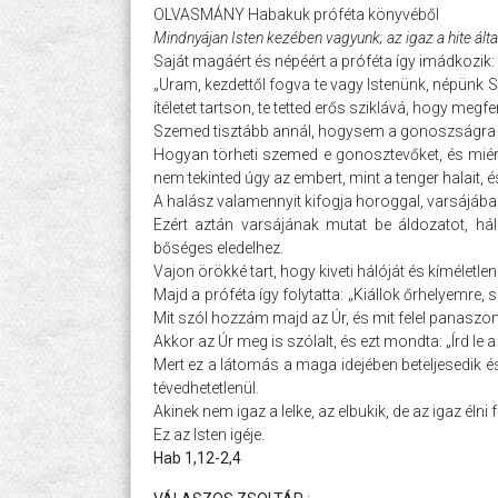
OLVASMÁNY Habakuk próféta könyvéből
Mindnyájan Isten kezében vagyunk; az igaz a hite által
Saját magáért és népéért a próféta így imádkozik:
„Uram, kezdettől fogva te vagy Istenünk, népünk Sz
ítéletet tartson, te tetted erős sziklává, hogy megfen
Szemed tisztább annál, hogysem a gonoszságra t
Hogyan törheti szemed e gonosztevőket, és miért
nem tekinted úgy az embert, mint a tenger halait
A halász valamennyit kifogja horoggal, varsájába f
Ezért aztán varsájának mutat be áldozatot, háló
bőséges eledelhez.
Vajon örökké tart, hogy kiveti hálóját és kíméletlen
Majd a próféta így folytatta: „Kiállok őrhelyemre
Mit szól hozzám majd az Úr, és mit felel panaszo
Akkor az Úr meg is szólalt, és ezt mondta: „Írd le
Mert ez a látomás a maga idejében beteljesedik és
tévedhetetlenül.
Akinek nem igaz a lelke, az elbukik, de az igaz élni
Ez az Isten igéje.
Hab 1,12-2,4