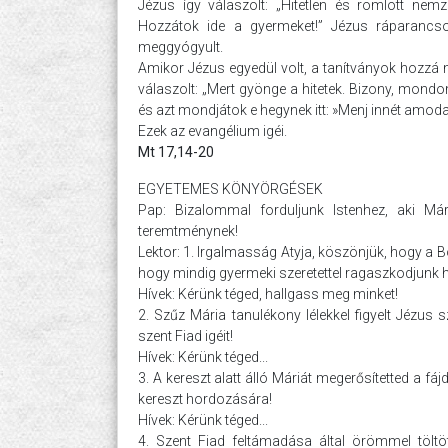
Jézus így válaszolt: „Hitetlen és romlott nemz
Hozzátok ide a gyermeket!” Jézus ráparancso
meggyógyult.
Amikor Jézus egyedül volt, a tanítványok hozzá m
válaszolt: „Mert gyönge a hitetek. Bizony, mondo
és azt mondjátok e hegynek itt: »Menj innét amod
Ezek az evangélium igéi.
Mt 17,14-20
EGYETEMES KÖNYÖRGÉSEK
Pap: Bizalommal forduljunk Istenhez, aki Mári
teremtménynek!
Lektor: 1. Irgalmasság Atyja, köszönjük, hogy a
hogy mindig gyermeki szeretettel ragaszkodjunk 
Hívek: Kérünk téged, hallgass meg minket!
2. Szűz Mária tanulékony lélekkel figyelt Jézus 
szent Fiad igéit!
Hívek: Kérünk téged...
3. A kereszt alatt álló Máriát megerősítetted a fá
kereszt hordozására!
Hívek: Kérünk téged...
4. Szent Fiad feltámadása által örömmel töltöt