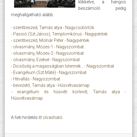
klikkelve, a hangos
beszámoló pedig
meghallgatható alább:
- szentbeszed, Tamás atya - Nagycsütörtök
- Passió (Szt.János), Templomkórus - Nagypéntek
- szentbeszéd, Molnár Péter - Nagypéntek
- olvasmány, Mózes-1 - Nagyszombat
- olvasmány, Mózes-2 - Nagyszombat
- olvasmány, Ezekiel - Nagyszombat
- Dicsőség a magasságban Istennek... - Nagyszombat
- Evangélium (Szt.Máté) - Nagyszombat
- Hitvallás - Nagyszombat
- bevezető, Tamás atya - Húsvétvasárnap
- evangélium és húsvéti körlevél, Tamás atya -
Húsvétvasárnap
A heti hirdetés
itt olvasható.