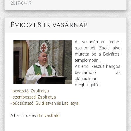
2017-04-17
Évközi 8-ik vasárnap
A vesasárnap reggeli
szentmisét Zsolt atya
mutatta be a Belvárosi
templomban.
Az erről készült hangos
beszámoló az
alábbiakban
meghallgató:
- bevezető, Zsolt atya
- szentbeszed, Zsolt atya
- búcsúztató, Guld István és Laci atya
A heti hirdetés
itt olvasható.