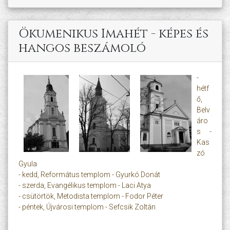
Ökumenikus Imahét - képes és
hangos beszámoló
-
hétf
ő,
Belv
áro
s -
Kas
zó
Gyula
- kedd, Református templom - Gyurkó Donát
- szerda, Evangélikus templom - Laci Atya
- csütörtök, Metodista templom - Fodor Péter
- péntek, Újvárosi templom - Sefcsik Zoltán