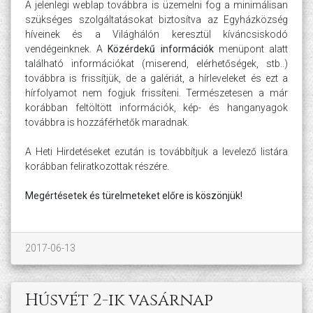
A jelenlegi weblap továbbra is üzemelni fog a minimálisan
szükséges szolgáltatásokat biztosítva az Egyházközség
híveinek és a Világhálón keresztül kíváncsiskodó
vendégeinknek. A
Közérdekű információk
menüpont alatt
található információkat (miserend, elérhetőségek, stb..)
továbbra is frissítjük, de a galériát, a hírleveleket és ezt a
hírfolyamot nem fogjuk frissíteni. Természetesen a már
korábban feltöltött információk, kép- és hanganyagok
továbbra is hozzáférhetők maradnak.
A Heti Hirdetéseket ezután is továbbítjuk a levelező listára
korábban feliratkozottak részére.
Megértésetek és türelmeteket előre is köszönjük!
2017-06-13
Húsvét 2-ik vasárnap