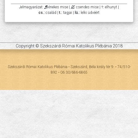
Jelmagyarázat:
énekes mise |
csendes mise |
†:
elhunyt |
cs.:
család |
t.:
tagjai |
lü.:
lelki üdvéért
Copyright © Szekszárdi Római Katolikus Plébánia 2018
Szekszárdi Római Katolikus Plébánia • Szekszárd, Béla király tér 9. • 74/510-
892 • 06 30/686-6865