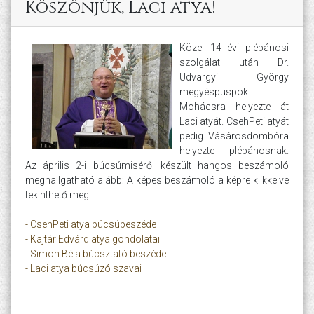
Köszönjük, Laci atya!
Közel 14 évi plébánosi
szolgálat után Dr.
Udvargyi György
megyéspüspök
Mohácsra helyezte át
Laci atyát. CsehPeti atyát
pedig Vásárosdombóra
helyezte plébánosnak.
Az április 2-i búcsúmiséről készült hangos beszámoló
meghallgatható alább: A képes beszámoló a képre klikkelve
tekinthető meg.
- CsehPeti atya búcsúbeszéde
- Kajtár Edvárd atya gondolatai
- Simon Béla búcsztató beszéde
- Laci atya búcsúzó szavai