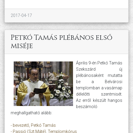
2017-04-17
Petkó Tamás plébános első
miséje
Április 9-én Petkó Tamás
Szekszárd új
plébánosaként mutatta
be a Belvárosi
templomban a vasárnap
délelőtti szentmisét.
Az erről készült hangos
beszámoló
meghallgatható alább:
- bevezető, Petkó Tamás
- Passió (Szt.Máté), Templomkórus