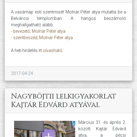
A vasárnap esti szentmisét Molnár Péter atya mutatta be a
Belvárosi templomban. A hangos beszámoló
meghallgatható alább:
- bevezető, Molnár Péter atya
- szentbeszéd, Molnár Péter atya
A heti hirdetés
itt olvasható.
2017-04-24
Nagyböjtii lelkigyakorlat
Kajtár Edvárd atyával
Március 31. és április 2.
között Kajtár Edvárd
atya, a pécsi